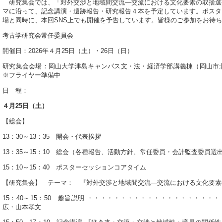
研究集会では、「対外交渉と地域間交流―交流における文化要素の取捨選
マに沿って、記念講演・遺跡報告・研究報告４本を予定しています。ポスタ
場と同時に、本回SNS上でも開催を予告しています。皆様のご参加をお待
考古学研究会常任委員会
開催日：2026年４月25日（土）・26日（日）
研究集会会場：岡山大学津島キャンパス文・法・経済学部講義棟（岡山市北区
※フライヤー準備中
日 程：
４月25日（土）
【総会】
13：30～13：35 開会・代表挨拶
13：35～15：10 総会（各種報告、活動方針、常任委員・会計監査委員選
15：10～15：40 ポスターセッションコアタイム
【研究集会】 テーマ： 『対外交渉と地域間交流―交流における文化要素
15：40～15：50 趣旨説明 ・・・・・・・・・・・・・・・・・・・
広・山本孝文