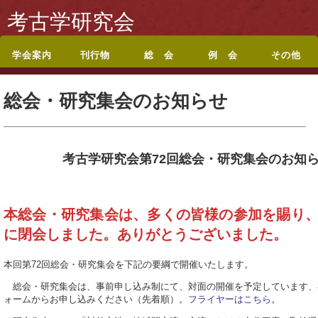
考古学研究会
学会案内
刊行物
総 会
例 会
その他
考古学研究会会則
入会案内
休退会・転居のお届
会誌『考古学研究』
投稿規定
シンポジウム記録集
論文集・記念誌
総目録
総会・研究集会のお
ポスターセッション
ポスターセッション
地方例会について
岡山例会
岡山例会シンポジウ
関西例会
関西例会シンポジウ
東海例会
東京例会
トップページに戻る
お問い合わせ
総会・研究集会のお知らせ
けについて
目次
知らせ
要旨
募集案内
ム
ム
考古学研究会第72回総会・研究集会のお知
本総会・研究集会は、多くの皆様の参加を賜り
に閉会しました。ありがとうございました。
本回第72回総会・研究集会を下記の要綱で開催いたします。
総会・研究集会は、事前申し込み制にて、対面の開催を予定しています、
ォームからお申し込みください（先着順）。
フライヤーはこちら
。