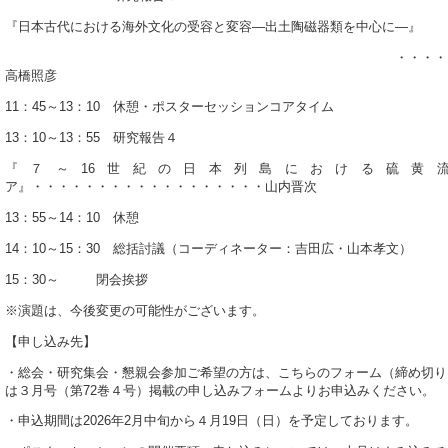
『日本古代における海外文化の受容と変容―出土陶磁器類を中心に―』
・・・・・・・・・
高橋照彦
11：45～13：10 休憩・ポスターセッションコアタイム
13：10～13：55 研究報告４
『７～16世紀の日本列島における硫黄
ア』・・・・・・・・・・・・・・・・・・山内晋次
13：55～14：10 休憩
14：10～15：30 総括討議（コーディネーター：吉田広・山本孝文）
15：30～ 閉会挨拶
※演題は、今後変更の可能性がございます。
【申し込み先】
・総会・研究集会・懇親会参加ご希望の方は、こちらのフォーム（締め切り
は３月号（第72巻４号）掲載の申し込みフォームよりお申込みください。
・申込期間は2026年2月中旬から４月19日（日）を予定しております。