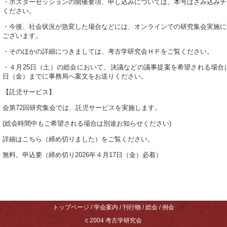
・ポスターセッションの開催要項、申し込みについては、本号はさみ込みチ
ください。
・今後、社会状況が急変した場合などには、オンラインでの研究集会実施に
ございます。
・そのほかの詳細につきましては、考古学研究会ＨＰをご覧ください。
・４月25日（土）の総会において、決議などの議事提案を希望される場合は、
日（金）までに事務局へ案文をお送りください。
【託児サービス】
会第72回研究集会では、託児サービスを実施します。
(総会時間中もご希望される場合は別途お知らせください)
詳細はこちら（締め切りました）をご覧ください。
無料。申込要（締め切り2026年４月17日（金）必着）
トップページ
/
学会案内
/
刊行物
/
総会
/
例会
c 2004
考古学研究会