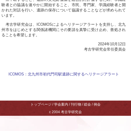
験者との協議を速やかに開始すること、市民、専門家、学識経験者と開
かれた対話を行い、遺跡の保存について協議することなどが求められて
います。
考古学研究会は、ICOMOSによるヘリテージアラートを支持し、北九
州市をはじめとする関係諸機関にその要請を真摯に受け止め、善処され
ることを希望します。
2024年10月12日
考古学研究会常任委員会
ICOMOS：北九州市初代門司駅遺跡に関するヘリテージアラート
トップページ
/
学会案内
/
刊行物
/
総会
/
例会
c 2004
考古学研究会