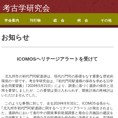
考古学研究会
学会案内
刊行物
総 会
例 会
その他
考古学研究会会則
入会案内
休退会・転居のお届
会誌『考古学研究』
投稿規定
シンポジウム記録集
論文集・記念誌
総目録
総会・研究集会のお
ポスターセッション
ポスターセッション
地方例会について
岡山例会
岡山例会シンポジウ
関西例会
関西例会シンポジウ
東海例会
東京例会
トップページに戻る
お問い合わせ
お知らせ
けについて
目次
知らせ
要旨
募集案内
ム
ム
ICOMOSヘリテージアラートを受けて
北九州市の初代門司駅遺跡は、現代の門司の基礎をなす重要な歴史的
環境の一部です。考古学研究会は、｢初代門司駅遺構の保存を求める11学
会合同要望書｣（2024年5月21日）により、調査に基づく遺跡の保存と活
用を要望しましたが、この要望は受け入れられず、開発計画の再検討は
いただけませんでした。
このような事態に対して、去る2024年9月3日に、ICOMOS会長から、
｢北九州市初代門司駅遺跡に関するヘリテージアラート｣が発出されまし
た。遺跡内において進行中の開発事前発掘調査と複合公共施設の建設を
一旦中断すること、遺跡の文化財価値を総合的に評価するため、学識経