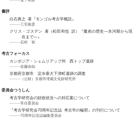
書評
白石典之 著『モンゴル考古学概説』
三宅俊彦
クリス・ゴスデン 著（松田和也 訳）『魔術の歴史―氷河期から現
在まで―』
石村 智
考古フォーカス
カンボジア・シェムリアップ州 西トップ遺跡
佐藤由似
京都府京都市 淀水垂大下津町遺跡の調査
（公財）京都市埋蔵文化財研究所
委員会つうしん
考古学研究会の財政状況への対応案について
常任委員会
『考古学研究会70周年記念誌 考古学の輪郭』の刊行について
70周年記念誌編集委員会