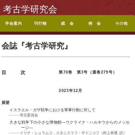
考古学研究会
学会案内
刊行物
総 会
例 会
その他
考古学研究会会則
入会案内
休退会・転居のお届
会誌『考古学研究』
投稿規定
シンポジウム記録集
論文集・記念誌
総目録
総会・研究集会のお
ポスターセッション
ポスターセッション
地方例会について
岡山例会
岡山例会シンポジウ
関西例会
関西例会シンポジウ
東海例会
東京例会
トップページに戻る
お問い合わせ
けについて
目次
知らせ
要旨
募集案内
ム
ム
会誌『考古学研究』
第70巻 第3号（通巻279号）
目次
2023年12月
展望
イスラエル・ガザ戦争における軍事行動に対して
常任委員会
大きな戦争下の小さな博物館―ウクライナ・ハルキウからのメッセ
ージ―
イリナ・シュラムコ，スタニスラフ・ザドニコフ（村上恭通 訳）