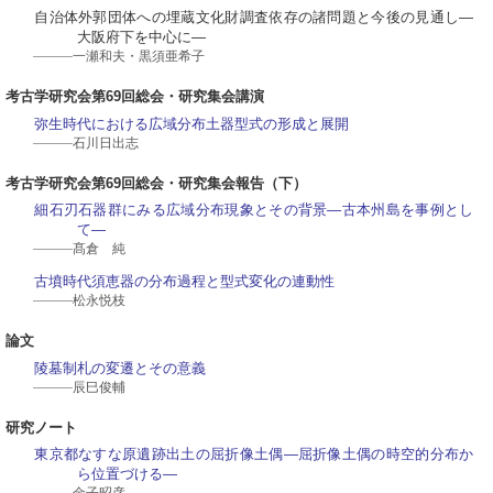
自治体外郭団体への埋蔵文化財調査依存の諸問題と今後の見通し―
大阪府下を中心に―
一瀬和夫・黒須亜希子
考古学研究会第69回総会・研究集会講演
弥生時代における広域分布土器型式の形成と展開
石川日出志
考古学研究会第69回総会・研究集会報告（下）
細石刃石器群にみる広域分布現象とその背景―古本州島を事例とし
て―
髙倉 純
古墳時代須恵器の分布過程と型式変化の連動性
松永悦枝
論文
陵墓制札の変遷とその意義
辰巳俊輔
研究ノート
東京都なすな原遺跡出土の屈折像土偶―屈折像土偶の時空的分布か
ら位置づける―
金子昭彦